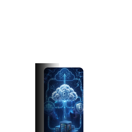
เพิ่ม Disaster Recovery และ Backup
ลด Downtime ของระบบธุรกิจ
รองรับการขยายระบบในอนาคต
1AN ออกแบบ Hybrid Cloud Infrastructure ให้
เหมาะกับแต่ละองค์กร พร้อมวางระบบ Network
Security และ VPN Connectivity เพื่อให้ข้อมูล
ปลอดภัยสูงสุด
สำหรับองค์กร