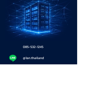
085-532-1245
@1an.thailand
thsales@th.cloud1an.com
ผู้นำด้าน Cloud & IT Solution