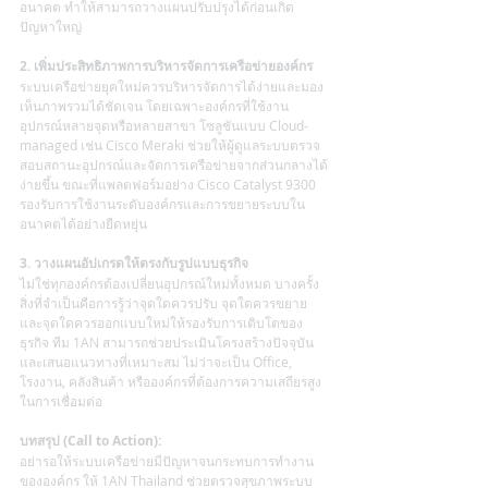
อนาคต ทำให้สามารถวางแผนปรับปรุงได้ก่อนเกิด
ปัญหาใหญ่
2. เพิ่มประสิทธิภาพการบริหารจัดการเครือข่ายองค์กร
ระบบเครือข่ายยุคใหม่ควรบริหารจัดการได้ง่ายและมอง
เห็นภาพรวมได้ชัดเจน โดยเฉพาะองค์กรที่ใช้งาน
อุปกรณ์หลายจุดหรือหลายสาขา โซลูชันแบบ Cloud-
managed เช่น Cisco Meraki ช่วยให้ผู้ดูแลระบบตรวจ
สอบสถานะอุปกรณ์และจัดการเครือข่ายจากส่วนกลางได้
ง่ายขึ้น ขณะที่แพลตฟอร์มอย่าง Cisco Catalyst 9300 
รองรับการใช้งานระดับองค์กรและการขยายระบบใน
อนาคตได้อย่างยืดหยุ่น 
3. วางแผนอัปเกรดให้ตรงกับรูปแบบธุรกิจ
ไม่ใช่ทุกองค์กรต้องเปลี่ยนอุปกรณ์ใหม่ทั้งหมด บางครั้ง
สิ่งที่จำเป็นคือการรู้ว่าจุดใดควรปรับ จุดใดควรขยาย 
และจุดใดควรออกแบบใหม่ให้รองรับการเติบโตของ
ธุรกิจ ทีม 1AN สามารถช่วยประเมินโครงสร้างปัจจุบัน
และเสนอแนวทางที่เหมาะสม ไม่ว่าจะเป็น Office, 
โรงงาน, คลังสินค้า หรือองค์กรที่ต้องการความเสถียรสูง
ในการเชื่อมต่อ
บทสรุป (Call to Action):
อย่ารอให้ระบบเครือข่ายมีปัญหาจนกระทบการทำงาน
ขององค์กร ให้ 1AN Thailand ช่วยตรวจสุขภาพระบบ 