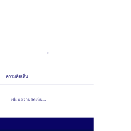
ความคิดเห็น
เขียนความคิดเห็น…
อัปเกรดเครือข่ายไร้สาย
ยกระดับธุรกิจด้ว
Network
องค์กรด้วย Wi-Fi 6 และ
Infrastructure 
Cisco Meraki จัดการง่าย
ระบบเครือข่าย C
ผ่านคลาวด์