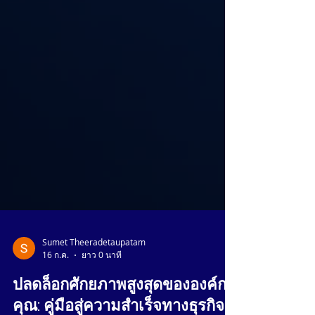
Sumet Theeradetaupatam
16 ก.ค.
ยาว 0 นาที
ปลดล็อกศักยภาพสูงสุดขององค์กร