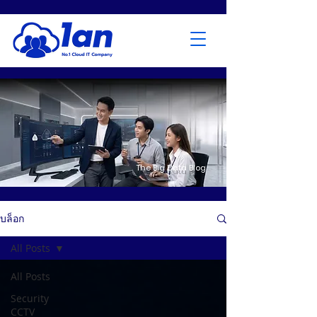
The Big Data Blog
บล็อก
All Posts
All Posts
Security
CCTV